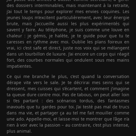
des dossiers interminables, mais maintenant à la retraite,
j’ai tout le temps pour explorer mes envies coquines. Les
jeunes loups m’excitent particulièrement, avec leur énergie
brute, mais j’accueille aussi les plus expérimentés qui
savent y faire. Au téléphone, je suis comme une louve en
chaleur : je gémis, je halète, je te guide pour que tu te
caresses en rythme avec moi. Oublie les plans foireux en
vrai, ici c’est safe et direct, juste nos voix qui se mélangent
dans un tourbillon de luxure. J’ai encore un corps qui réagit
fort, des courbes normales qui ondulent sous mes mains
impatientes.
Ce qui me branche le plus, c’est quand la conversation
dérape vite vers le sale. Je te décrirai mes seins qui se
dressent, mes cuisses qui s’écartent, et comment j’imagine
ta queue dure contre moi. Pas de tabous, on peut aller loin
si t’es partant : des scénarios tordus, des fantasmes
inavoués que tu gardes pour toi. J’ai testé pas mal de trucs
dans ma vie, et partager ça au tel me fait mouiller comme
une ado. Appelle-moi, et laisse-moi te montrer que l’âge n’a
rien à voir avec la passion – au contraire, c’est plus intense,
plus animal.