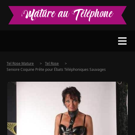
Tel Rose Mature
>
Tel Rose
>
Seniore Coquine Prête pour Ébats Téléphoniques Sauvages