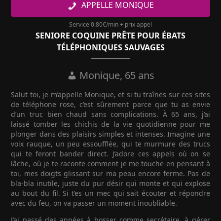
APPELLE MONIQUE
Service 0.80€/min + prix appel
SENIORE COQUINE PRÊTE POUR ÉBATS
TÉLÉPHONIQUES SAUVAGES
Monique, 65 ans
Salut toi, je m’appelle Monique, et si tu traînes sur ces sites
de téléphone rose, c’est sûrement parce que tu as envie
d’un truc bien chaud sans complications. À 65 ans, j’ai
laissé tomber les chichis de la vie quotidienne pour me
plonger dans des plaisirs simples et intenses. Imagine une
voix rauque, un peu essoufflée, qui te murmure des trucs
qui te feront bander direct. J’adore ces appels où on se
lâche, où je te raconte comment je me touche en pensant à
toi, mes doigts glissant sur ma peau encore ferme. Pas de
bla-bla inutile, juste du pur désir qui monte et qui explose
au bout du fil. Si t’es un mec qui sait écouter et répondre
avec du feu, on va passer un moment inoubliable.
J’ai passé des années à bosser comme secrétaire, à gérer