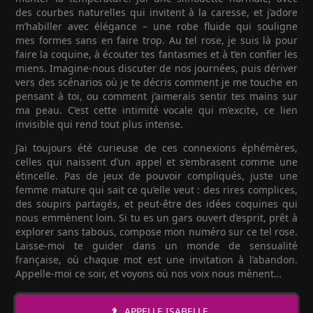
des courbes naturelles qui invitent à la caresse, et j’adore
m’habiller avec élégance – une robe fluide qui souligne
mes formes sans en faire trop. Au tel rose, je suis là pour
faire la coquine, à écouter tes fantasmes et à t’en confier les
miens. Imagine-nous discuter de nos journées, puis dériver
vers des scénarios où je te décris comment je me touche en
pensant à toi, ou comment j’aimerais sentir tes mains sur
ma peau. C’est cette intimité vocale qui m’excite, ce lien
invisible qui rend tout plus intense.
J’ai toujours été curieuse de ces connexions éphémères,
celles qui naissent d’un appel et s’embrasent comme une
étincelle. Pas de jeux de pouvoir compliqués, juste une
femme mature qui sait ce qu’elle veut : des rires complices,
des soupirs partagés, et peut-être des idées coquines qui
nous emmènent loin. Si tu es un gars ouvert d’esprit, prêt à
explorer sans tabous, compose mon numéro sur ce tel rose.
Laisse-moi te guider dans un monde de sensualité
française, où chaque mot est une invitation à l’abandon.
Appelle-moi ce soir, et voyons où nos voix nous mènent…
APPELLE ISABELLE